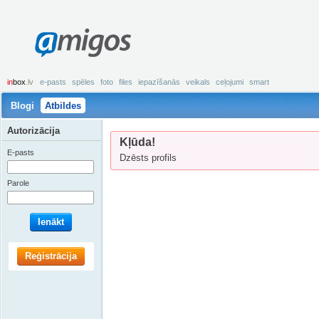
amigos
in
box
.lv
e-pasts
spēles
foto
files
iepazīšanās
veikals
ceļojumi
smart
Blogi
Atbildes
Autorizācija
Kļūda!
E-pasts
Dzēsts profils
Parole
Ienākt
Reģistrācija