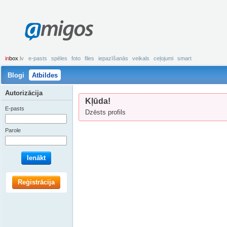
amigos
in
box
.lv
e-pasts
spēles
foto
files
iepazīšanās
veikals
ceļojumi
smart
Blogi
Atbildes
Autorizācija
Kļūda!
E-pasts
Dzēsts profils
Parole
Ienākt
Reģistrācija