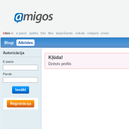
amigos
in
box
.lv
e-pasts
spēles
foto
files
iepazīšanās
veikals
ceļojumi
smart
Blogi
Atbildes
Autorizācija
Kļūda!
E-pasts
Dzēsts profils
Parole
Ienākt
Reģistrācija