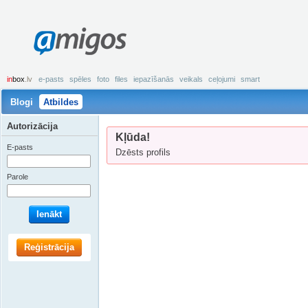
amigos
in
box
.lv
e-pasts
spēles
foto
files
iepazīšanās
veikals
ceļojumi
smart
Blogi
Atbildes
Autorizācija
Kļūda!
E-pasts
Dzēsts profils
Parole
Ienākt
Reģistrācija