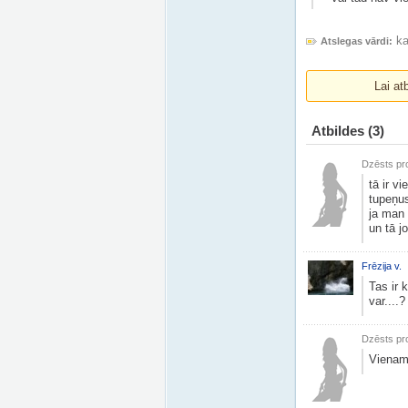
ka
Atslegas vārdi:
Lai at
Atbildes
(3)
Dzēsts pro
tā ir v
tupeņus
ja man 
un tā j
Frēzija v.
Tas ir 
var....?
Dzēsts pro
Vienam,