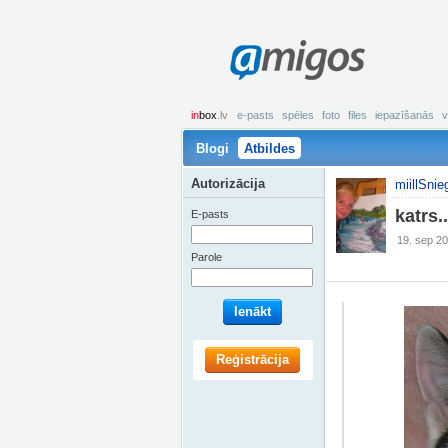
amigos
in
box
.lv
e-pasts
spēles
foto
files
iepazīšanās
v
Blogi
Atbildes
Autorizācija
miillSnie
katrs..
E-pasts
19. sep 20
Parole
Ienākt
Reģistrācija