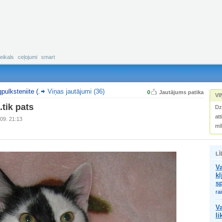
eikals
ceļojumi
smart
gpulksteniite (.
Viņas jautājumi (36)
0
Jautājums patika
VI
.tik pats
Dz
att
09. 21:13
mī
LĪ
Va
kl
sp
ra
Va
li