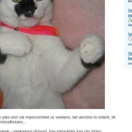
Be
Va
p
At
Va
som
Va
k
oo
tik pats sevi var nopociozineet uz veelamo, bet aizmirst to izdariit, tik
 nosodiissanu...
laak - vienkaarssi dziivoot, kaa satraukties kaa cits dziivo...