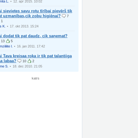
nita L.
12. apr 2015. 10:02
i sievietes savu rotu tīrībai pievērš tik
at uzmanības,cik zobu higiēnai?
7
1
is K.
17. okt 2013. 15:24
i dodat tik pat daudz, cik saņemat?
13
5
ziiliite l.
16. jan 2011. 17:42
i Tava kreisaa roka ir tik pat talantiiga
aa labaa?
10
2
me S.
18. dec 2010. 21:05
katrs