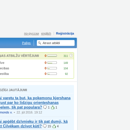
по-русски
english
Reģistrācija
Palīgs
?
ŅAS ATBILŽU VĒRTĒJUMI
0
311
īve
0
149
iecibas
0
104
lestība
0
92
DZĪGI JAUTĀJUMI
i varetu ta but, ka pokemonu kjershana
just par ko lidzigu orienteshanas
elem, tik pat populara?
1
1
imonds v.
22. jūl 2016. 19:12
i apģēbt dzīvnieku ir tik pat dumji, kā
kt Cilvēkam dzīvot kūtī?
15
4