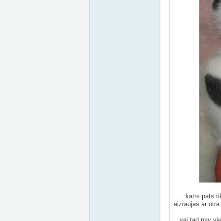
..... katrs pats 
aizraujas ar otra
vai tad nav vieg