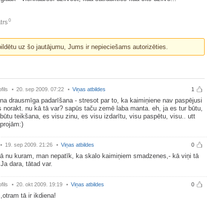
0
trs
bildētu uz šo jautājumu, Jums ir nepieciešams autorizēties.
fils
20. sep 2009. 07:22
Viņas atbildes
1
iena drausmīga padarīšana - stresot par to, ka kaimiņiene nav paspējusi
 norakt. nu kā tā var? sapūs taču zemē laba manta. eh, ja es tur būtu,
būtu teikšana, es visu zinu, es visu izdarītu, visu paspētu, visu.. utt
oprojām:)
19. sep 2009. 21:26
Viņas atbildes
0
kā nu kuram, man nepatīk, ka skalo kaimiņiem smadzenes,- kā viņi tā
 Ja dara, tātad var.
fils
20. okt 2009. 19:19
Viņas atbildes
0
otram tā ir ikdiena!