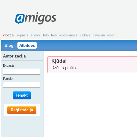
amigos
in
box
.lv
e-pasts
spēles
foto
files
iepazīšanās
veikals
ceļojumi
smart
Blogi
Atbildes
Autorizācija
Kļūda!
E-pasts
Dzēsts profils
Parole
Ienākt
Reģistrācija