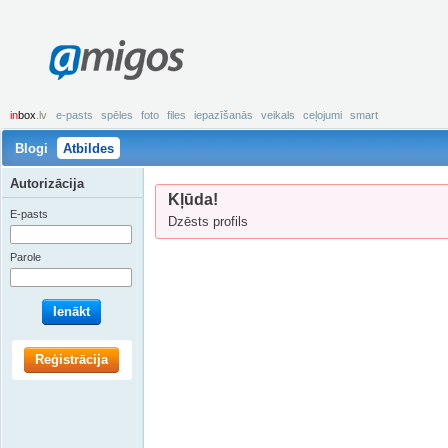
amigos
in
box
.lv
e-pasts
spēles
foto
files
iepazīšanās
veikals
ceļojumi
smart
Blogi
Atbildes
Autorizācija
Kļūda!
E-pasts
Dzēsts profils
Parole
Ienākt
Reģistrācija