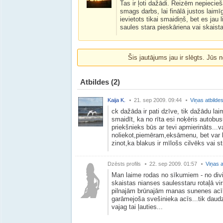
Tas ir ļoti dažādi. Reizēm nepiecie
smags darbs, lai finālā justos laimīga
ievietots tikai smaidiņš, bet es jau l
saules stara pieskāriena vai skais
Šis jautājums jau ir slēgts. Jūs n
Atbildes
(2)
Kaija K.
21. sep 2009. 09:44
Viņas atbilde
ck dažāda ir pati dzīve, tik dažādu laim
smaidīt, ka no rīta esi noķēris autobu
priekšnieks būs ar tevi apmierināts...va
noliekot,piemēram,eksāmenu, bet var ka
zinot,ka blakus ir mīlošs cilvēks vai st
Dzēsts profils
22. sep 2009. 01:57
Viņas a
Man laime rodas no sīkumiem - no divi
skaistas nianses saulesstaru rotaļā vir
pilnajām brūnajām manas sunenes acī
garāmejoša svešinieka acīs...tik daudz 
vajag tai ļauties...