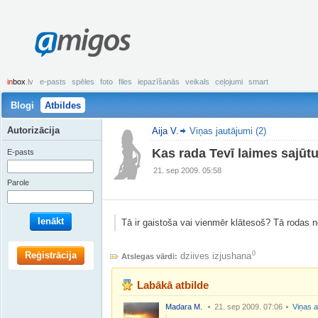
amigos
in
box
.lv
e-pasts
spēles
foto
files
iepazīšanās
veikals
ceļojumi
smart
Blogi
Atbildes
Autorizācija
Aija V.
Viņas jautājumi (2)
Kas rada Tevī laimes sajūt
E-pasts
21. sep 2009. 05:58
Parole
Ienākt
Tā ir gaistoša vai vienmēr klātesoš? Tā rodas 
Reģistrācija
0
dziives izjushana
Atslegas vārdi:
Labākā atbilde
Madara M.
21. sep 2009. 07:06
Viņas a