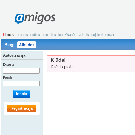
amigos
in
box
.lv
e-pasts
spēles
foto
files
iepazīšanās
veikals
ceļojumi
smart
Blogi
Atbildes
Autorizācija
Kļūda!
E-pasts
Dzēsts profils
Parole
Ienākt
Reģistrācija