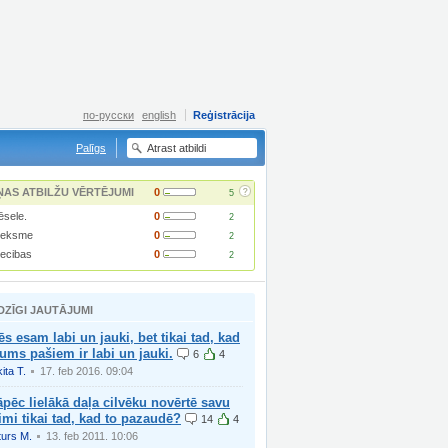
по-русски
english
Reģistrācija
Palīgs
?
ŅAS ATBILŽU VĒRTĒJUMI
0
5
ēsele.
0
2
tieksme
0
2
iecibas
0
2
DZĪGI JAUTĀJUMI
s esam labi un jauki, bet tikai tad, kad
ms pašiem ir labi un jauki.
6
4
ita T.
17. feb 2016. 09:04
pēc lielākā daļa cilvēku novērtē savu
imi tikai tad, kad to pazaudē?
14
4
turs M.
13. feb 2011. 10:06