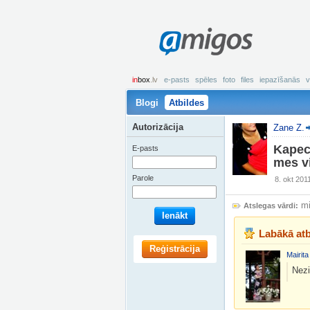
amigos
in
box
.lv
e-pasts
spēles
foto
files
iepazīšanās
v
Blogi
Atbildes
Autorizācija
Zane Z.
Kapec 
E-pasts
mes v
Parole
8. okt 201
mi
Atslegas vārdi:
Ienākt
Labākā atb
Reģistrācija
Mairita
Nezi