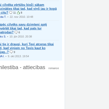
i cilvēka vērtūbu bieži sākam
zināties tikai tad, kad viņš jau ir kopā
 citu?
11
8
ita T.
22. nov 2010. 10:48
pēc cilvēks savu dzimteni spēj
vērtēt tikai tad, kad pats tur
eatrodas?
6
iks S.
10. jūn 2010. 20:38
i tie ir draugi, kuri Tevi atceras tikai
d, kad viņiem no Tevis kaut ko
jag..?
9
VA I.
9. okt 2013. 19:54
ilestiba - attiecibas
romance