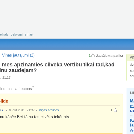
eikals
ceļojumi
smart
Viņas jautājumi (2)
1
Jautājums patika
VI
mes apzinamies cilveka vertibu tikai tad,kad
dv
inu zaudejam?
at
att
1. 21:17
7
lestiba - attiecibas
LĪ
ilde
Mē
mu
 G.
8. okt 2011. 21:37
Viņas atbildes
1
Nik
nu kāpēc.Bet tā nu tas cilvēks iekārtots.
Kā
la
Ar