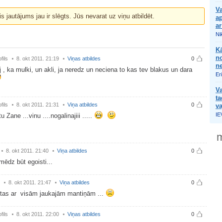
Va
is jautājums jau ir slēgts. Jūs nevarat uz viņu atbildēt.
ap
ar
Nik
Kā
no
fils
8. okt 2011. 21:19
Viņas atbildes
0
n
j , ka mulki, un akli, ja neredz un neciena to kas tev blakus un dara
Er
Va
ta
fils
8. okt 2011. 21:31
Viņa atbildes
0
va
IE
 Zane ...vinu ....nogalinajiii .....
m
8. okt 2011. 21:40
Viņa atbildes
0
 mēdz būt egoisti...
8. okt 2011. 21:47
Viņa atbildes
0
 tas ar visām jaukajām mantiņām ...
fils
8. okt 2011. 22:00
Viņas atbildes
0