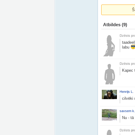
Š
Atbildes
(9)
Dzēsts pro
taadeel
labu
Dzēsts pro
Kapec tu
Henrijs L.
cilvēki
savsem k.
Nu - tā
Dzēsts pro