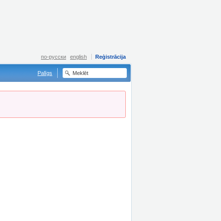
по-русски
english
Reģistrācija
Palīgs