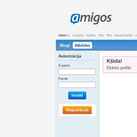
amigos
in
box
.lv
e-pasts
spēles
foto
files
iepazīšanās
v
Blogi
Atbildes
Autorizācija
Kļūda!
E-pasts
Dzēsts profils
Parole
Ienākt
Reģistrācija