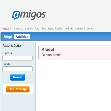
amigos
in
box
.lv
e-pasts
spēles
foto
files
iepazīšanās
veikals
ceļojumi
smart
Blogi
Atbildes
Autorizācija
Kļūda!
E-pasts
Dzēsts profils
Parole
Ienākt
Reģistrācija