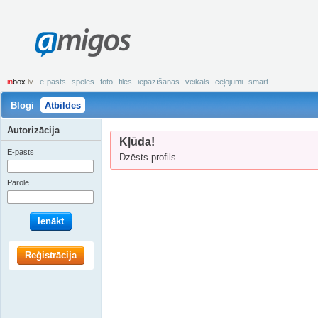
amigos
in
box
.lv
e-pasts
spēles
foto
files
iepazīšanās
veikals
ceļojumi
smart
Blogi
Atbildes
Autorizācija
Kļūda!
E-pasts
Dzēsts profils
Parole
Ienākt
Reģistrācija