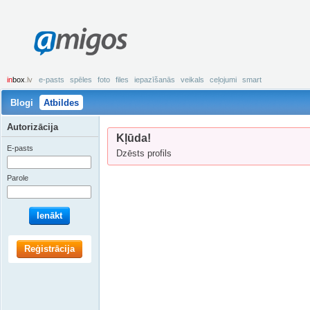
amigos
in
box
.lv
e-pasts
spēles
foto
files
iepazīšanās
veikals
ceļojumi
smart
Blogi
Atbildes
Autorizācija
Kļūda!
E-pasts
Dzēsts profils
Parole
Ienākt
Reģistrācija