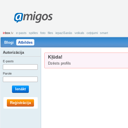
amigos
in
box
.lv
e-pasts
spēles
foto
files
iepazīšanās
veikals
ceļojumi
smart
Blogi
Atbildes
Autorizācija
Kļūda!
E-pasts
Dzēsts profils
Parole
Ienākt
Reģistrācija