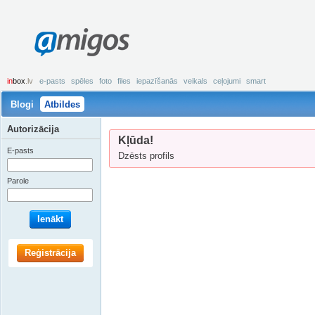
amigos
in
box
.lv
e-pasts
spēles
foto
files
iepazīšanās
veikals
ceļojumi
smart
Blogi
Atbildes
Autorizācija
Kļūda!
E-pasts
Dzēsts profils
Parole
Ienākt
Reģistrācija