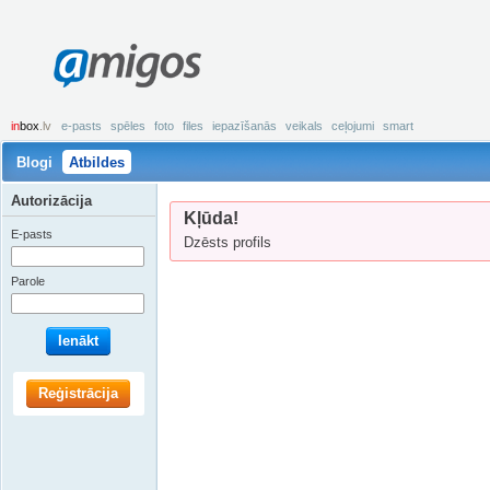
amigos
in
box
.lv
e-pasts
spēles
foto
files
iepazīšanās
veikals
ceļojumi
smart
Blogi
Atbildes
Autorizācija
Kļūda!
E-pasts
Dzēsts profils
Parole
Ienākt
Reģistrācija