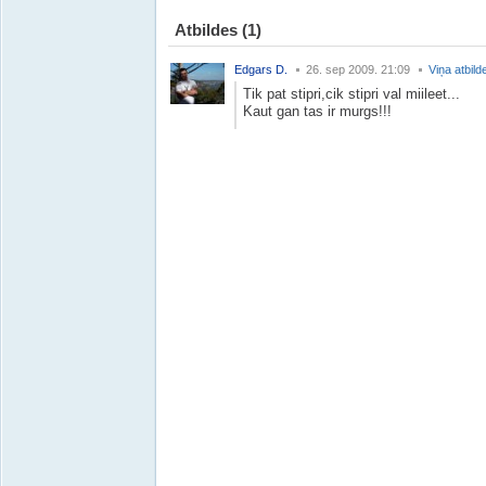
Atbildes
(1)
Edgars D.
26. sep 2009. 21:09
Viņa atbild
Tik pat stipri,cik stipri val miileet...
Kaut gan tas ir murgs!!!