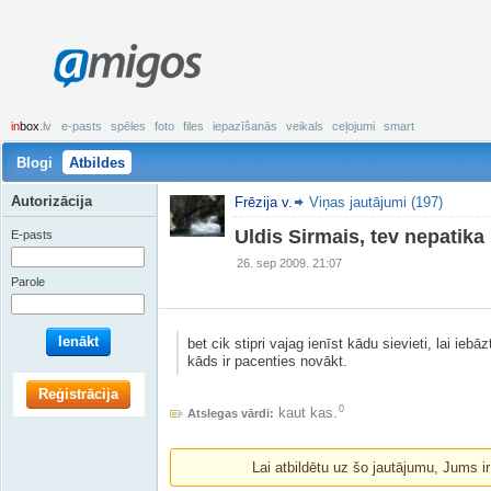
amigos
in
box
.lv
e-pasts
spēles
foto
files
iepazīšanās
veikals
ceļojumi
smart
Blogi
Atbildes
Autorizācija
Frēzija v.
Viņas jautājumi (197)
Uldis Sirmais, tev nepatika
E-pasts
26. sep 2009. 21:07
Parole
Ienākt
bet cik stipri vajag ienīst kādu sievieti, lai iebā
kāds ir pacenties novākt.
Reģistrācija
0
kaut kas.
Atslegas vārdi:
Lai atbildētu uz šo jautājumu, Jums i