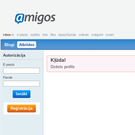
amigos
in
box
.lv
e-pasts
spēles
foto
files
iepazīšanās
veikals
ceļojumi
smart
Blogi
Atbildes
Autorizācija
Kļūda!
E-pasts
Dzēsts profils
Parole
Ienākt
Reģistrācija