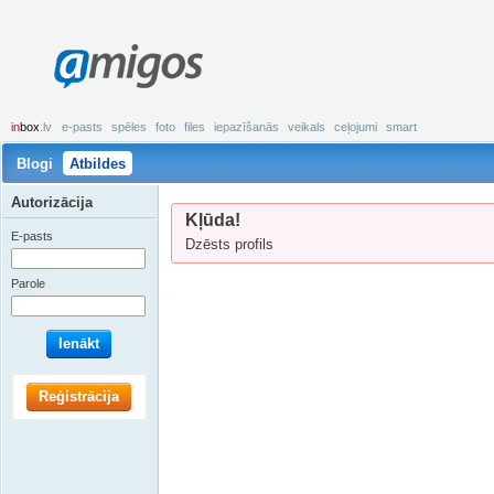
amigos
in
box
.lv
e-pasts
spēles
foto
files
iepazīšanās
veikals
ceļojumi
smart
Blogi
Atbildes
Autorizācija
Kļūda!
E-pasts
Dzēsts profils
Parole
Ienākt
Reģistrācija