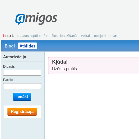
amigos
in
box
.lv
e-pasts
spēles
foto
files
iepazīšanās
veikals
ceļojumi
smart
Blogi
Atbildes
Autorizācija
Kļūda!
E-pasts
Dzēsts profils
Parole
Ienākt
Reģistrācija