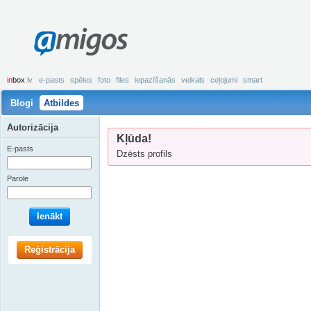
amigos
in
box
.lv
e-pasts
spēles
foto
files
iepazīšanās
veikals
ceļojumi
smart
Blogi
Atbildes
Autorizācija
Kļūda!
E-pasts
Dzēsts profils
Parole
Ienākt
Reģistrācija