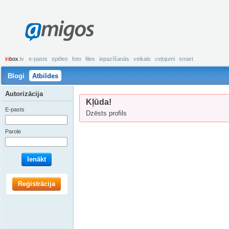
amigos
in
box
.lv
e-pasts
spēles
foto
files
iepazīšanās
veikals
ceļojumi
smart
Blogi
Atbildes
Autorizācija
Kļūda!
E-pasts
Dzēsts profils
Parole
Ienākt
Reģistrācija