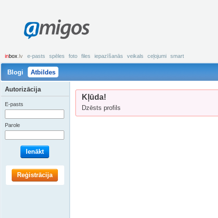
amigos
in
box
.lv
e-pasts
spēles
foto
files
iepazīšanās
veikals
ceļojumi
smart
Blogi
Atbildes
Autorizācija
Kļūda!
E-pasts
Dzēsts profils
Parole
Ienākt
Reģistrācija