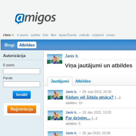
amigos
in
box
.lv
e-pasts
spēles
foto
files
iepazīšanās
veikals
ceļojumi
smart
Blogi
Atbildes
Autorizācija
Janis b.
Viņa jautājumi un atbildes
E-pasts
Parole
Jautājumi
Atbildes
Janis b.
29. sep 2015. 20:35
Ienākt
Kādam vēl šitāda atnāca?
(…)
atbildes: 10
Reģistrācija
Janis b.
19. dec 2011. 13:20
Par dzīvēm...
(…)
atbildes: 5
Janis b.
28. jan 2010. 23:36