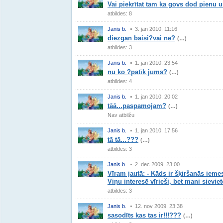
Vai piekrītat tam ka govs dod pienu 
atbildes: 8
Janis b.
3. jan 2010. 11:16
diezgan baisi?vai ne?
(…)
atbildes: 3
Janis b.
1. jan 2010. 23:54
nu ko ?patīk jums?
(…)
atbildes: 4
Janis b.
1. jan 2010. 20:02
tāā...paspamojam?
(…)
Nav atbilžu
Janis b.
1. jan 2010. 17:56
tā tā...???
(…)
atbildes: 3
Janis b.
2. dec 2009. 23:00
Vīram jautā: - Kāds ir šķiršanās ieme
Viņu interesē vīrieši, bet mani sieviet
atbildes: 3
Janis b.
12. nov 2009. 23:38
sasodīts kas tas ir!!!???
(…)