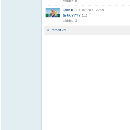
atbildes: 8
Janis b.
1. okt 2009. 22:09
tā tā.????
(…)
atbildes: 3
Parādīt vēl