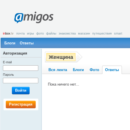
amigos
in
box
.lv
почта
игры
фото
файлы
знакомства
магазин
путешествия
smart
Блоги
Ответы
Авторизация
Женщинa
E-mail
Вся лента
Блоги
Фото
Ответы
Пароль
Пока ничего нет...
Войти
Регистрация