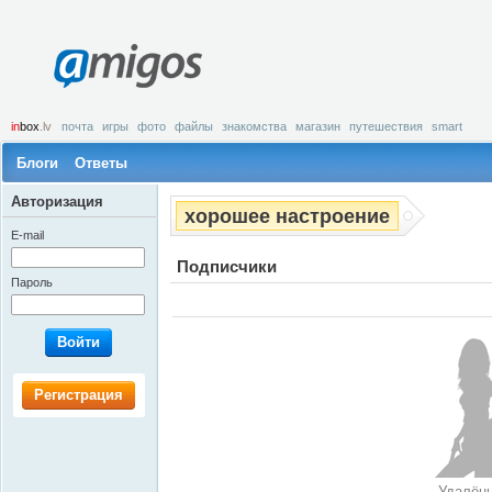
amigos
in
box
.lv
почта
игры
фото
файлы
знакомства
магазин
путешествия
smart
Блоги
Ответы
Авторизация
хорошее настроение
E-mail
Подписчики
Пароль
Войти
Регистрация
Удалён