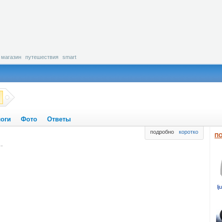
магазин
путешествия
smart
оги
Фото
Ответы
подробно
коротко
ПО
.
lj