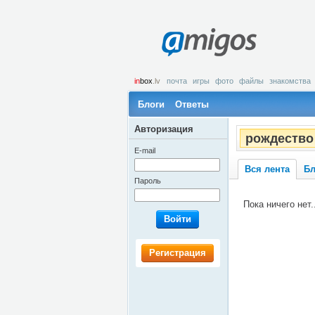
amigos
in
box
.lv
почта
игры
фото
файлы
знакомства
Блоги
Ответы
Авторизация
рождество
E-mail
Вся лента
Бл
Пароль
Пока ничего нет..
Войти
Регистрация