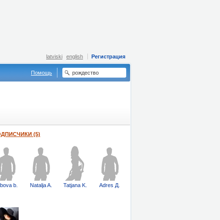
latviski
english
Регистрация
Помощь
ДПИСЧИКИ (5)
ubova b.
Natalja A.
Tatjana K.
Adres Д.