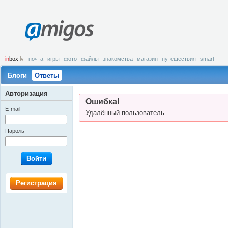
amigos
in
box
.lv
почта
игры
фото
файлы
знакомства
магазин
путешествия
smart
Блоги
Ответы
Авторизация
Ошибка!
E-mail
Удалённый пользователь
Пароль
Войти
Регистрация