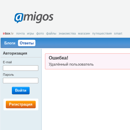
amigos
in
box
.lv
почта
игры
фото
файлы
знакомства
магазин
путешествия
smart
Блоги
Ответы
Авторизация
Ошибка!
E-mail
Удалённый пользователь
Пароль
Войти
Регистрация