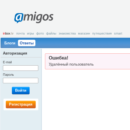
amigos
in
box
.lv
почта
игры
фото
файлы
знакомства
магазин
путешествия
smart
Блоги
Ответы
Авторизация
Ошибка!
E-mail
Удалённый пользователь
Пароль
Войти
Регистрация