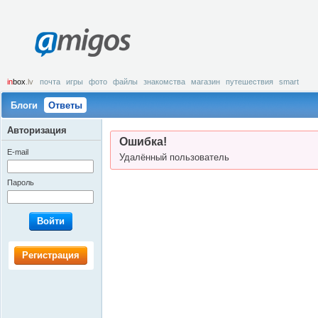
amigos
in
box
.lv
почта
игры
фото
файлы
знакомства
магазин
путешествия
smart
Блоги
Ответы
Авторизация
Ошибка!
E-mail
Удалённый пользователь
Пароль
Войти
Регистрация