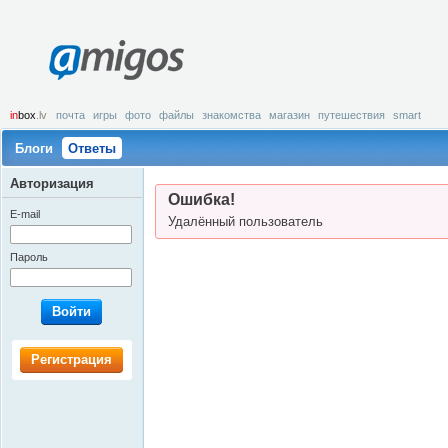
amigos
in
box
.lv
почта
игры
фото
файлы
знакомства
магазин
путешествия
smart
Блоги
Ответы
Авторизация
Ошибка!
E-mail
Удалённый пользователь
Пароль
Войти
Регистрация