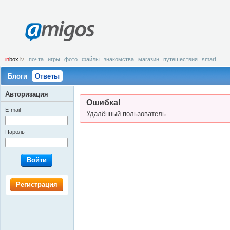
amigos
in
box
.lv
почта
игры
фото
файлы
знакомства
магазин
путешествия
smart
Блоги
Ответы
Авторизация
Ошибка!
E-mail
Удалённый пользователь
Пароль
Войти
Регистрация