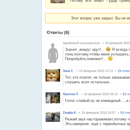
Потому все знают - удар грома
Этот вопрос уже закрыт. Вы не м
Ответы
(6)
Удалённый пользователь
16 февраля 2010
Значит ,вокруг орут!...
Я всегда 
тона,поэтому,чтобы меня услышать,
Попробуйте,поможет!...
Лана С.
16 февраля 2010 12:13
Её отве
Тот, кто платит, не только заказыва
слушать всех остальных...
Ланочка П.
16 февраля 2010 09:14
Её о
Голос слабый,ну не командный....,а 
Zinaida K.
16 февраля 2010 10:57
Её от
Резкий звук настораживает,потому ч
Это,наверное, ещё с первобытных в