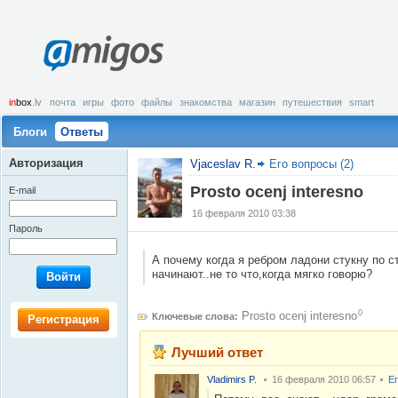
amigos
in
box
.lv
почта
игры
фото
файлы
знакомства
магазин
путешествия
smart
Блоги
Ответы
Авторизация
Vjaceslav R.
Его вопросы (2)
Prosto ocenj interesno
E-mail
16 февраля 2010 03:38
Пароль
А почему когда я ребром ладони стукну по с
начинают..не то что,когда мягко говорю?
Войти
0
Prosto ocenj interesno
Ключевые слова:
Регистрация
Лучший ответ
Vladimirs P.
16 февраля 2010 06:57
Е