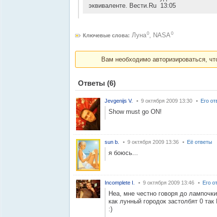
эквиваленте. Вести.Ru 13:05
0
0
Луна
,
NASA
Ключевые слова:
Вам необходимо авторизироваться, что
Ответы
(6)
Jevgenijs V.
9 октября 2009 13:30
Его от
Show must go ON!
sun b.
9 октября 2009 13:36
Её ответы
я боюсь...
Incomplete I.
9 октября 2009 13:46
Его о
Неа, мне честно говоря до лампочк
как лунный городок застолбят 0 так
:)