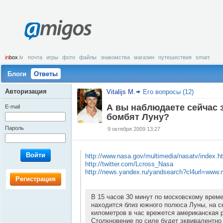
amigos
in
box
.lv
почта
игры
фото
файлы
знакомства
магазин
путешествия
smart
Блоги
Ответы
Авторизация
Vitalijs M.
Его вопросы (12)
А вы наблюдаете сейчас з
E-mail
бомбят Луну?
Пароль
9 октября 2009 13:27
Войти
http://www.nasa.gov/multimedia/nasatv/index.h
http://twitter.com/Lcross_Nasa
http://news.yandex.ru/yandsearch?cl4url=ww
Регистрация
В 15 часов 30 минут по московскому време
находится близ южного полюса Луны, на с
километров в час врежется американская р
Столкновение по силе будет эквивалентно