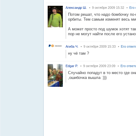
Александр Ш.
9 октября 2009 15:32
Его
Потом решат, что надо бомбочку по-
орбиты. Тем самым изменят весь ми
А может просто под шумок хотят та
пор не могут найти после его устан
Агиба Ч.
9 октября 2009 15:33
Его отве
ну чё там ?
Edgar P.
9 октября 2009 23:09
Его ответ
Случайно попадут в то место где о
,ошибочка вышла :)))