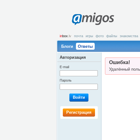
amigos
in
box
.lv
почта
игры
фото
файлы
знакомства
Блоги
Ответы
Авторизация
Ошибка!
E-mail
Удалённый поль
Пароль
Войти
Регистрация