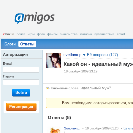
amigos
in
box
.lv
почта
игры
фото
файлы
знакомства
магазин
путешествия
smart
Блоги
Ответы
Авторизация
svetlana p.
Её вопросы (127)
Какой он - идеальный му
E-mail
18 октября 2009 23:19
Пароль
0
идеальный муж
Ключевые слова:
Войти
Вам необходимо авторизироваться, что
Регистрация
Ответы
(8)
Золотая р.
19 октября 2009 01:26
Её от