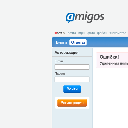
amigos
in
box
.lv
почта
игры
фото
файлы
знакомства
Блоги
Ответы
Авторизация
Ошибка!
E-mail
Удалённый поль
Пароль
Войти
Регистрация