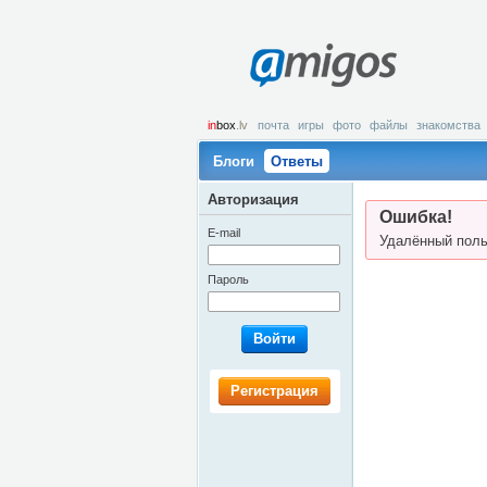
amigos
in
box
.lv
почта
игры
фото
файлы
знакомства
Блоги
Ответы
Авторизация
Ошибка!
E-mail
Удалённый поль
Пароль
Войти
Регистрация