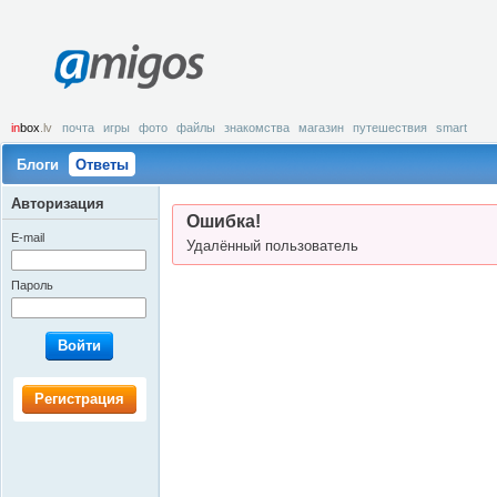
amigos
in
box
.lv
почта
игры
фото
файлы
знакомства
магазин
путешествия
smart
Блоги
Ответы
Авторизация
Ошибка!
E-mail
Удалённый пользователь
Пароль
Войти
Регистрация