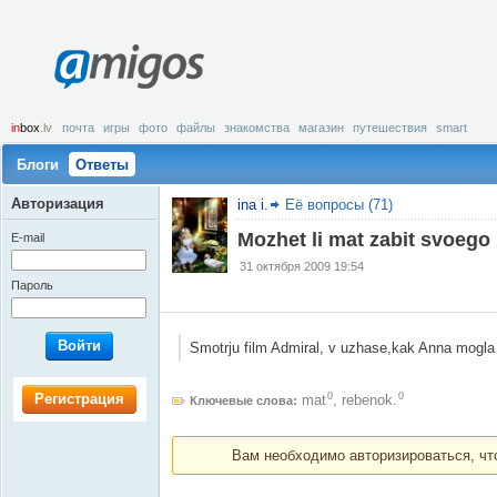
amigos
in
box
.lv
почта
игры
фото
файлы
знакомства
магазин
путешествия
smart
Блоги
Ответы
Авторизация
ina i.
Её вопросы (71)
Mozhet li mat zabit svoego
E-mail
31 октября 2009 19:54
Пароль
Войти
Smotrju film Admiral, v uzhase,kak Anna mogla 
Регистрация
0
0
mat
,
rebenok.
Ключевые слова:
Вам необходимо авторизироваться, что