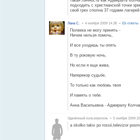
такая Личность как Адмиралъ Колча
подходить с христианской точки зре
свой грех сполна 37 годами лагерей 
Лана С.
4 ноября 2009 14:38
Её ответы
Полвека не могу принять -
Ничем нельзя помочь,
И все уходишь ты опять
В ту роковую ночь,
Но если я еще жива,
Наперекор судьбе,
То только как любовь твоя
И память о тебе.
Анна Васильевна - Адмиралу Колча
Удалённый пользователь
5 ноября 2009 20
a skolko takix po rossii,televizor posmo