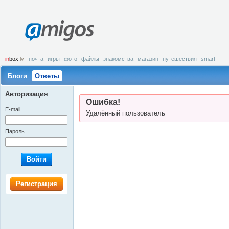
amigos
in
box
.lv
почта
игры
фото
файлы
знакомства
магазин
путешествия
smart
Блоги
Ответы
Авторизация
Ошибка!
E-mail
Удалённый пользователь
Пароль
Войти
Регистрация