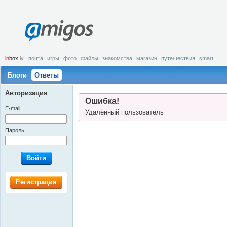
amigos
in
box
.lv
почта
игры
фото
файлы
знакомства
магазин
путешествия
smart
Блоги
Ответы
Авторизация
Ошибка!
E-mail
Удалённый пользователь
Пароль
Войти
Регистрация