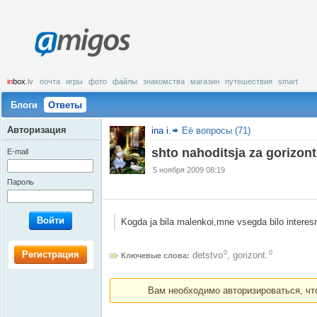
amigos
in
box
.lv
почта
игры
фото
файлы
знакомства
магазин
путешествия
smart
Блоги
Ответы
Авторизация
ina i.
Её вопросы (71)
shto nahoditsja za gorizo
E-mail
5 ноября 2009 08:19
Пароль
Войти
Kogda ja bila malenkoi,mne vsegda bilo intere
Регистрация
0
0
detstvo
,
gorizont.
Ключевые слова:
Вам необходимо авторизироваться, что