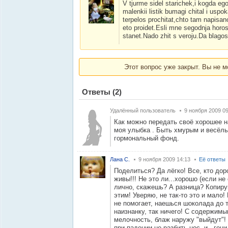
V tjurme sidel starichek,i kogda eg
malenkii listik bumagi chital i us
terpelos prochitat,chto tam napisan
eto proidet.Esli mne segodnja horo
stanet.Nado zhit s veroju.Da blagos
Этот вопрос уже закрыт. Вы не м
Ответы
(2)
Удалённый пользователь
9 ноября 2009 09
Как можно передать своё хорошее 
моя улыбка . Быть хмурым и весёлы
гормональный фонд.
Лана С.
9 ноября 2009 14:13
Её ответы
Поделиться? Да лёгко! Все, кто дор
живы!!! Не это ли...хорошо (если не
лично, скажешь? А разница? Копиру
этим! Уверяю, не так-то это и мало
не помогает, наешься шоколада до 
наизнанку, так ничего! С содержимы
мелочность, блаж наружу "выйдут"! 
при падении не разбить нос, и...гони