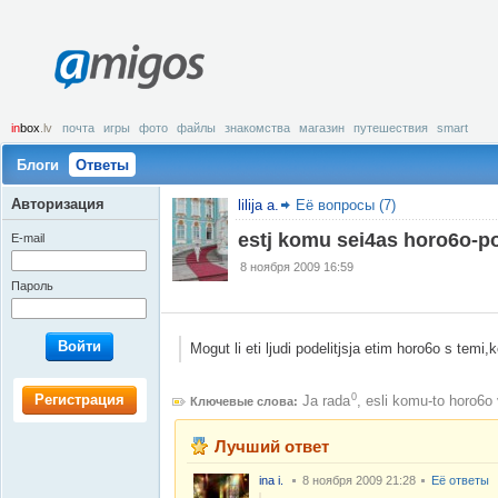
amigos
in
box
.lv
почта
игры
фото
файлы
знакомства
магазин
путешествия
smart
Блоги
Ответы
Авторизация
lilija a.
Её вопросы (7)
estj komu sei4as horo6o-po
E-mail
8 ноября 2009 16:59
Пароль
Войти
Mogut li eti ljudi podelitjsja etim horo6o s tem
Регистрация
0
Ja rada
,
esli komu-to horo6o 
Ключевые слова:
Лучший ответ
ina i.
8 ноября 2009 21:28
Её ответы