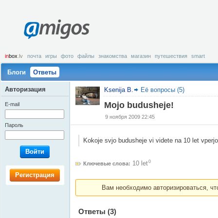
amigos
in
box
.lv
почта
игры
фото
файлы
знакомства
магазин
путешествия
smart
Блоги
Ответы
Авторизация
Ksenija B.
Её вопросы (5)
Mojo budusheje!
E-mail
9 ноября 2009 22:45
Пароль
Kokoje svjo budusheje vi videte na 10 let vperjo
Войти
0
10 let
Ключевые слова:
Регистрация
Вам необходимо авторизироваться, что
Ответы
(3)