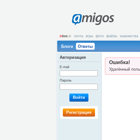
amigos
in
box
.lv
почта
игры
фото
файлы
знакомства
Блоги
Ответы
Авторизация
Ошибка!
E-mail
Удалённый поль
Пароль
Войти
Регистрация