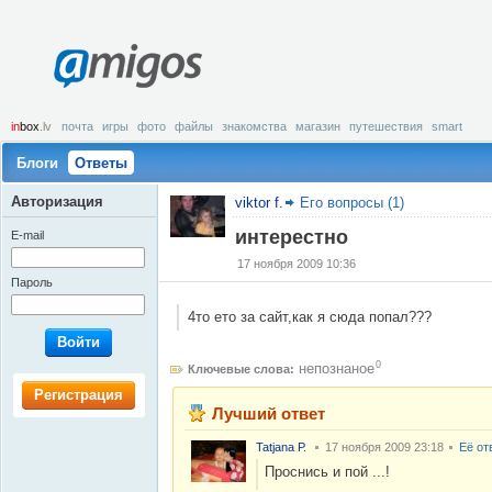
amigos
in
box
.lv
почта
игры
фото
файлы
знакомства
магазин
путешествия
smart
Блоги
Ответы
Авторизация
viktor f.
Его вопросы (1)
интерестно
E-mail
17 ноября 2009 10:36
Пароль
4то ето за сайт,как я сюда попал???
Войти
0
непознаное
Ключевые слова:
Регистрация
Лучший ответ
Tatjana Р.
17 ноября 2009 23:18
Её от
Проснись и пой ...!