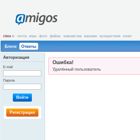
amigos
in
box
.lv
почта
игры
фото
файлы
знакомства
магазин
путешествия
smart
Блоги
Ответы
Авторизация
Ошибка!
E-mail
Удалённый пользователь
Пароль
Войти
Регистрация